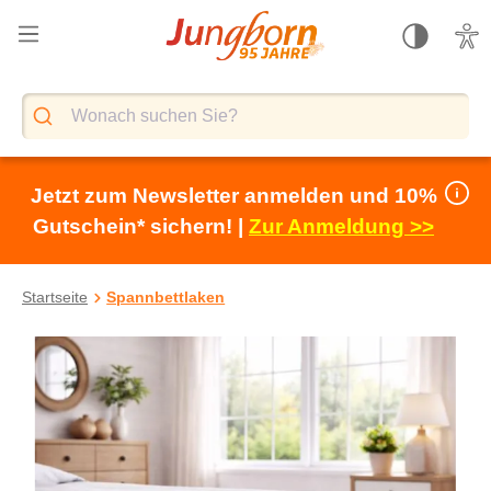
alt springen
Jetzt zum Newsletter anmelden und 10%
Gutschein* sichern! |
Zur Anmeldung >>
Startseite
Spannbettlaken
Bildergalerie überspringen