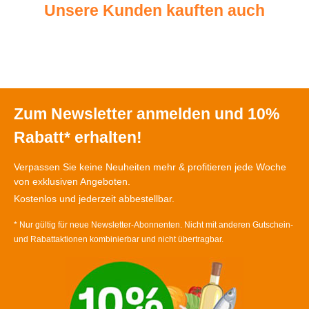
Unsere Kunden kauften auch
Zum Newsletter anmelden und 10%
Rabatt* erhalten!
Verpassen Sie keine Neuheiten mehr & profitieren jede Woche
von exklusiven Angeboten.
Kostenlos und jederzeit abbestellbar.
* Nur gültig für neue Newsletter-Abonnenten. Nicht mit anderen Gutschein-
und Rabattaktionen kombinierbar und nicht übertragbar.