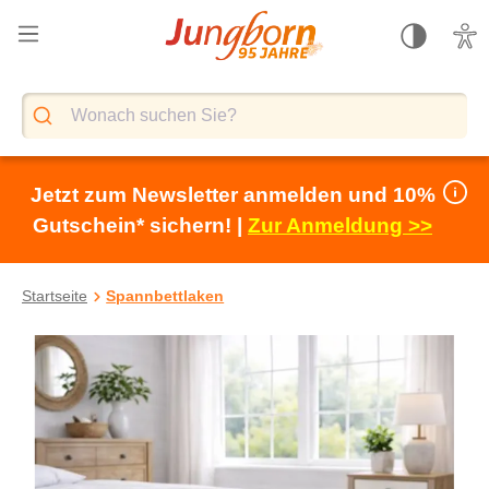
alt springen
Jetzt zum Newsletter anmelden und 10%
Gutschein* sichern! |
Zur Anmeldung >>
Startseite
Spannbettlaken
Bildergalerie überspringen