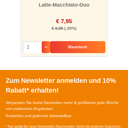
Latte-Macchiato-Duo
€ 7,95
€ 9,95
(-20%)
Warenkorb
Zum Newsletter anmelden und 10%
Rabatt* erhalten!
Verpassen Sie keine Neuheiten mehr & profitieren jede Woche
von exklusiven Angeboten.
Kostenlos und jederzeit abbestellbar.
* Nur gültig für neue Newsletter-Abonnenten. Nicht mit anderen Gutschein-