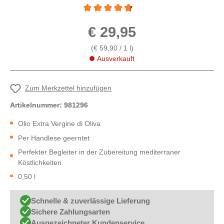
Durchschnittliche Bewertung von 4.6 von 5 
€ 29,95
(€ 59,90 / 1 l)
Ausverkauft
Zum Merkzettel hinzufügen
Artikelnummer:
981296
Olio Extra Vergine di Oliva
Per Handlese geerntet
Perfekter Begleiter in der Zubereitung mediterraner
Köstlichkeiten
0,50 l
Schnelle & zuverlässige Lieferung
Sichere Zahlungsarten
Ausgezeichneter Kundenservice