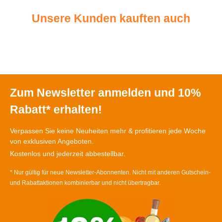
Unsere Kunden kauften auch
Zum Newsletter anmelden und 10%
Rabatt* erhalten!
Verpassen Sie keine Neuheiten mehr & profitieren jede Woche
von exklusiven Angeboten.
Kostenlos und jederzeit abbestellbar.
* Nur gültig für neue Newsletter-Abonnenten. Nicht mit anderen Gutschein-
und Rabattaktionen kombinierbar und nicht übertragbar.