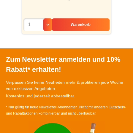
Warenkorb
Zum Newsletter anmelden und 10%
Rabatt* erhalten!
Verpassen Sie keine Neuheiten mehr & profitieren jede Woche
von exklusiven Angeboten.
Kostenlos und jederzeit abbestellbar.
* Nur gültig für neue Newsletter-Abonnenten. Nicht mit anderen Gutschein-
und Rabattaktionen kombinierbar und nicht übertragbar.