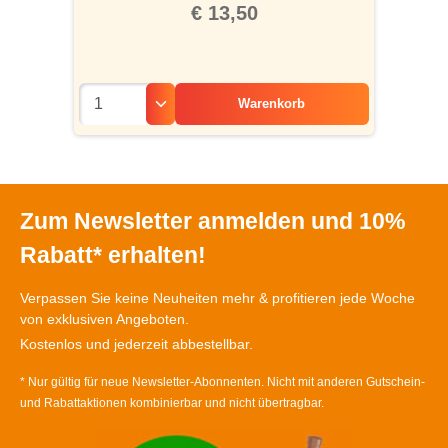
€ 13,50
Warenkorb
Zum Newsletter anmelden und 10%
Rabatt* erhalten!
Verpassen Sie keine Neuheiten mehr & profitieren jede Woche
von exklusiven Angeboten.
Kostenlos und jederzeit abbestellbar.
* Nur gültig für neue Newsletter-Abonnenten. Nicht mit anderen Gutschein-
und Rabattaktionen kombinierbar und nicht übertragbar.