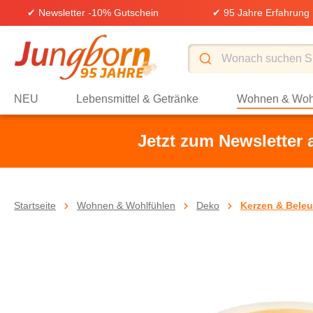
✔ Newsletter -10% Gutschein
✔ 95 Jahre Erfahrung
springen
Zur Hauptnavigation springen
NEU
Lebensmittel & Getränke
Wohnen & Woh
Jetzt zum Newsletter
Startseite
Wohnen & Wohlfühlen
Deko
Kerzen & Bele
Bildergalerie überspringen