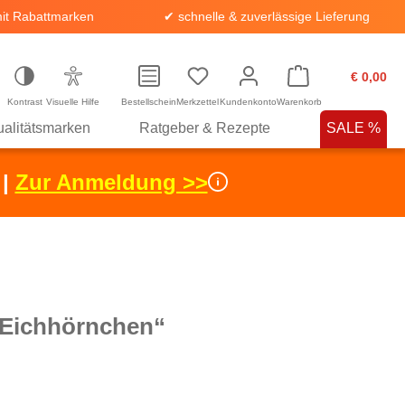
it Rabattmarken
✔ schnelle & zuverlässige Lieferung
€ 0,00
Kontrast
Visuelle Hilfe
Bestellschein
Merkzettel
Kundenkonto
Warenkorb
alitätsmarken
Ratgeber & Rezepte
SALE %
 |
Zur Anmeldung >>
„Eichhörnchen“