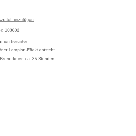
zettel hinzufügen
er:
103832
innen herunter
ner Lampion-Effekt entsteht
Brenndauer: ca. 35 Stunden