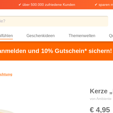
✔ über 500.000 zufriedene Kunden
✔ sparen m
lfühlen
Geschenkideen
Themenwelten
Qu
 anmelden und 10% Gutschein* sichern!
uchtung
Kerze 
von Ambiente
€ 4,95