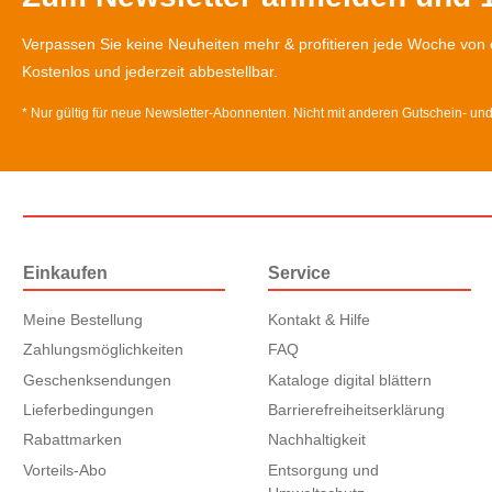
Verpassen Sie keine Neuheiten mehr & profitieren jede Woche von 
Kostenlos und jederzeit abbestellbar.
* Nur gültig für neue Newsletter-Abonnenten. Nicht mit anderen Gutschein- un
Einkaufen
Service
Meine Bestellung
Kontakt & Hilfe
Zahlungsmöglichkeiten
FAQ
Geschenksendungen
Kataloge digital blättern
Lieferbedingungen
Barrierefreiheitserklärung
Rabattmarken
Nachhaltigkeit
Vorteils-Abo
Entsorgung und