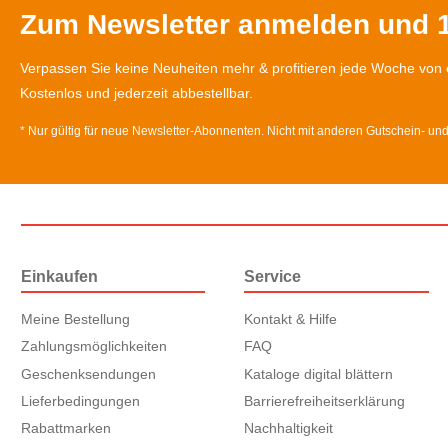
Zum Newsletter anmelden und 1
Verpassen Sie keine Neuheiten mehr & profitieren jede Woche von 
Kostenlos und jederzeit abbestellbar.
* Nur gültig für neue Newsletter-Abonnenten. Nicht mit anderen Gutschein- un
Einkaufen
Service
Meine Bestellung
Kontakt & Hilfe
Zahlungsmöglichkeiten
FAQ
Geschenksendungen
Kataloge digital blättern
Lieferbedingungen
Barrierefreiheitserklärung
Rabattmarken
Nachhaltigkeit