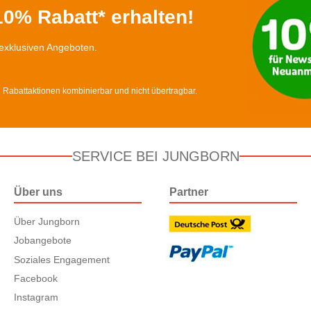
0% Rabatt* erhalten!
exklusiven Angeboten.
d Rabattaktionen kombinierbar und nicht übertragbar.
SERVICE BEI JUNGBORN
Über uns
Partner
Über Jungborn
Jobangebote
Soziales Engagement
Facebook
Instagram