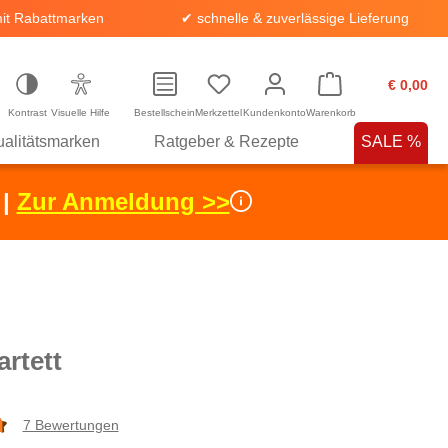
it Rabattmarken
✔ schnelle & zuverlässige Lieferung
€ 0,00
Kontrast
Visuelle Hilfe
Bestellschein
Merkzettel
Kundenkonto
Warenkorb
alitätsmarken
Ratgeber & Rezepte
SALE %
 |
Zur Anmeldung >>
artett
7 Bewertungen
che Bewertung von 4.8 von 5 Sternen