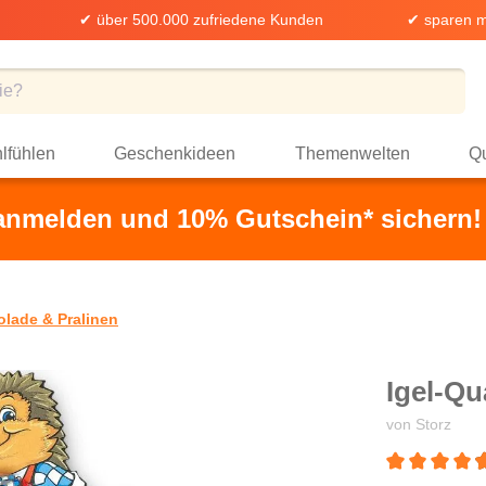
✔ über 500.000 zufriedene Kunden
✔ sparen m
lfühlen
Geschenkideen
Themenwelten
Qu
 anmelden und 10% Gutschein* sichern!
lade & Pralinen
Igel-Qu
von Storz
Durchschnittli