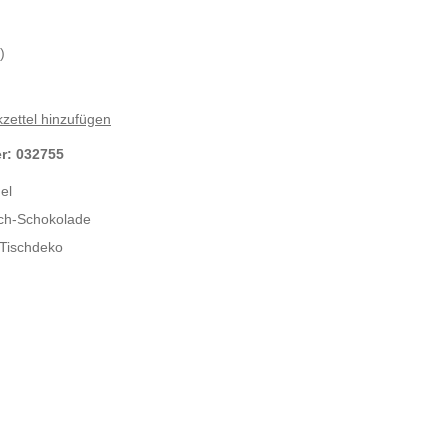
)
zettel hinzufügen
er:
032755
el
lch-Schokolade
 Tischdeko