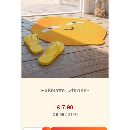
Fußmatte „Zitrone“
€ 7,90
€ 9,95
(-21%)