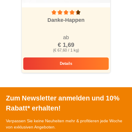
Durchschnittliche Bewertung von 4.1 von 5
Danke-Happen
ab
€ 1,69
(€ 67,60 / 1 kg)
Details
Danke-Happen
Zum Newsletter anmelden und 10%
Rabatt* erhalten!
Verpassen Sie keine Neuheiten mehr & profitieren jede Woche
von exklusiven Angeboten.