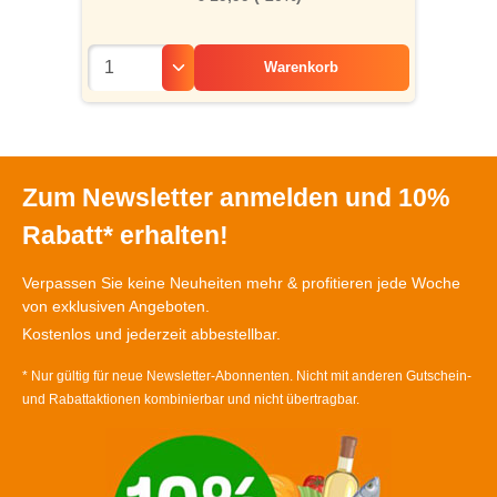
Warenkorb
Zum Newsletter anmelden und 10%
Rabatt* erhalten!
Verpassen Sie keine Neuheiten mehr & profitieren jede Woche
von exklusiven Angeboten.
Kostenlos und jederzeit abbestellbar.
* Nur gültig für neue Newsletter-Abonnenten. Nicht mit anderen Gutschein-
und Rabattaktionen kombinierbar und nicht übertragbar.