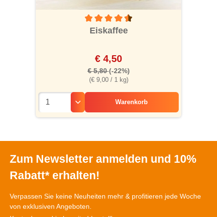
 von 5 von 5 Sternen
Durchschnittliche Bewertung von 4.5 von 5
Eiskaffee
€ 4,50
€ 5,80
(-22%)
(€ 9,00 / 1 kg)
Warenkorb
Zum Newsletter anmelden und 10%
Rabatt* erhalten!
Verpassen Sie keine Neuheiten mehr & profitieren jede Woche
von exklusiven Angeboten.