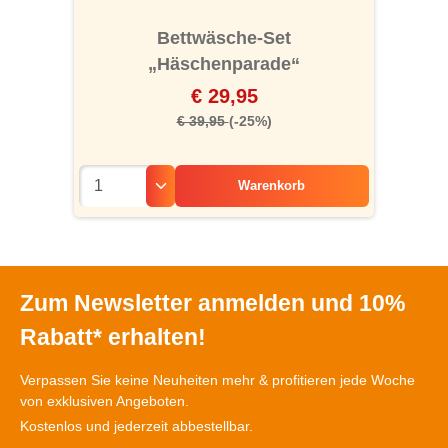
Bettwäsche-Set
„Häschenparade“
€ 29,95
€ 39,95
(-25%)
Warenkorb
Zum Newsletter anmelden und 10%
Rabatt* erhalten!
Verpassen Sie keine Neuheiten mehr & profitieren jede Woche
von exklusiven Angeboten.
Kostenlos und jederzeit abbestellbar.