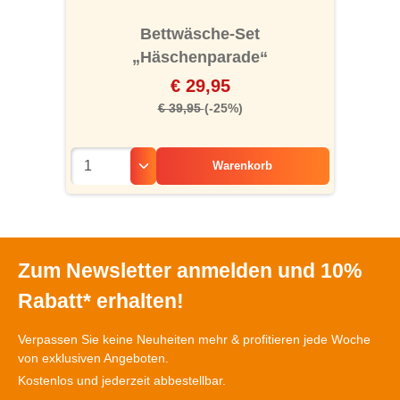
Bettwäsche-Set
„Häschenparade“
€ 29,95
€ 39,95
(-25%)
Warenkorb
Zum Newsletter anmelden und 10%
Rabatt* erhalten!
Verpassen Sie keine Neuheiten mehr & profitieren jede Woche
von exklusiven Angeboten.
Kostenlos und jederzeit abbestellbar.